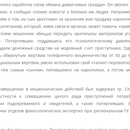
ного заработка схему обмана доверчивых граждан. Он звонил
них, и сообщал плохие новости о близких им людях. Наприме
ям о том, их сын арестован за хранение или продажу наркоти
апитаном), который, имея связи в органах, может помочь «замя
телям мошенник обещал передать оригиналы материалов уг
. Потерпевшие, поддавшись его психологическому давлен
дили денежные средства на модемный счет преступника. Од
ить обманутым жертвам телефонного мошенничества от 50 до 
нциальным жертвам, умело использовал свой «талант перевопл
ь тем самым «сыном», попавшимся на наркотиках, а потом 
овершении в мошеннических действий был задержан гр. Се
астности к совершению целого ряда преступлений потреб
чи подозреваемого и свидетелей, а также потерпевших. З
ики отделов фоноскопических экспертиз при региональном Г
 по фонограммам речи. Предварительное следствие получило 