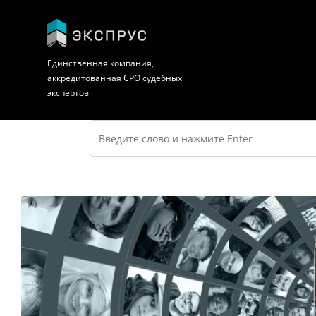
Единственная компания,
аккредитованная СРО судебных
экспертов