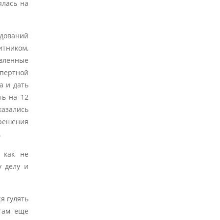
ялась на
едований
итником,
авленные
пертной
а и дать
ть на 12
казались
 решения
.
 как не
у делу и
я гулять
там еще