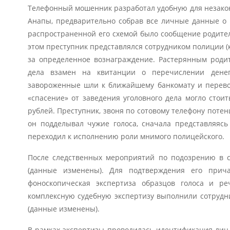
Телефонный мошенник разработал удобную для незакон
Анапы, предварительно собрав все личные данные о 
распространенной его схемой было сообщение родител
этом преступник представлялся сотрудником полиции (к
за определенное вознаграждение. Растерянным роди
дела взамен на квитанции о перечислении денег
завороженные шли к ближайшему банкомату и перево
«спасение» от заведения уголовного дела могло сто
рублей. Преступник, звоня по сотовому телефону поте
он подделывал чужие голоса, сначала представляяс
переходил к исполнению роли мнимого полицейского.
После следственных мероприятий по подозрению в с
(данные изменены). Для подтверждения его прич
фоноскопическая экспертиза образцов голоса и ре
комплексную судебную экспертизу выполнили сотрудн
(данные изменены).
В рамках экспертизы проводилась идентификация лиц