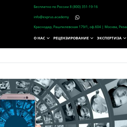
Бесплатно по России
8 (800) 351-19-16
info@exprus.academy
Краснодар, Рашпилевская 179/1, оф.604 | Москва, Рязан
О НАС
РЕЦЕНЗИРОВАНИЕ
ЭКСПЕРТИЗА