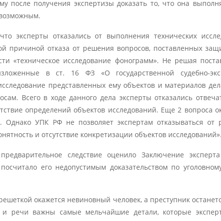
ому после получения экспертизы доказать то, что она выполн
 возможным.
что эксперты отказались от выполнения технических иссл
й причиной отказа от решения вопросов, поставленных защ
ости «техническое исследование фонограмм». Не решая пост
изложенные в ст. 16 ФЗ «О государственной судебно-экс
 исследование представленных ему объектов и материалов дел
сам. Всего в ходе данного дела эксперты отказались отвеча
утствие определений объектов исследований. Еще 2 вопроса о
. Однако УПК РФ не позволяет экспертам отказываться от
онятность и отсутствие конкретизации объектов исследований»
 предварительное следствие оценило Заключение эксперта
осчитало его недопустимым доказательством по уголовном
 решеткой окажется невиновный человек, а преступник останетс
а и речи важны самые мельчайшие детали, которые экспер