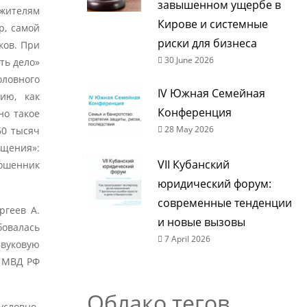
завышенном ущербе в
 жителям
Кирове и системные
р, самой
риски для бизнеса
ков. При
30 June 2026
ть дело»
оловного
IV Южная Семейная
ию, как
Конференция
но такое
28 May 2026
60 тысяч
ощения»:
VII Кубанский
мошенник
юридический форум:
современные тенденции
ргеев А.
и новые вызовы
овалась
7 April 2026
вуковую
У МВД РФ
Облако тегов
условно-