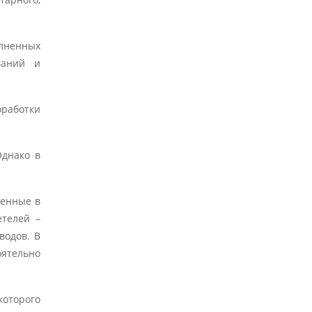
лненных
ваний и
оработки
Однако в
ченные в
етелей –
водов. В
оятельно
которого