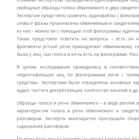
свободные образцы голоса обвиняемого и двух свидетел
Экспертам предстояло сравнить аудиофайлы с фонограм
слова и фразы произнесены обвиняемым и свидетелям
из них - можно ли с помощью этой фонограммы идентиф
Также предстояло ответить на вопросы – есть ли 
фрагменты устной речи принадлежат обвиняемому, ско
были у лиц, чьи голоса и речь есть на фонограмме. Рас
В целом, исследования проводились в соответстви
«Идентификация лиц по фонограммам речи с прим
средства». Экспертами были определены основные хар
аудио, частота дискретизации, количество каналов и др
Образцы голоса и речи обвиняемого – в виде реплик 
характеристик голоса и речи обвиняемого и свидете
разговоров. Эксперты многократно прослушали спор
содержания разговоров.
По всем трем лицам эксперты выявили совпадения по 