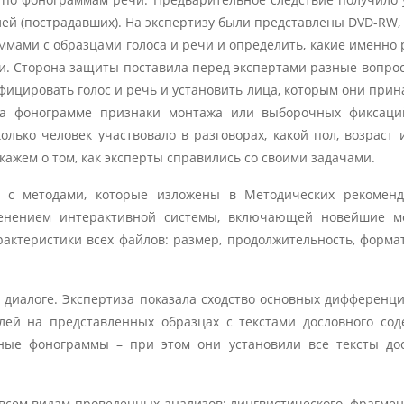
ей (пострадавших). На экспертизу были представлены DVD-RW, 
мами с образцами голоса и речи и определить, какие именно 
и. Сторона защиты поставила перед экспертами разные вопро
ицировать голос и речь и установить лица, которым они прин
на фонограмме признаки монтажа или выборочных фиксаций
лько человек участвовало в разговорах, какой пол, возраст 
скажем о том, как эксперты справились со своими задачами.
и с методами, которые изложены в Методических рекоменд
енением интерактивной системы, включающей новейшие м
актеристики всех файлов: размер, продолжительность, форма
.
в диалоге. Экспертиза показала сходство основных дифферен
лей на представленных образцах с текстами дословного со
ные фонограммы – при этом они установили все тексты до
всем видам проведенных анализов: лингвистического, фрагмен