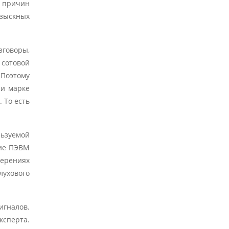
, причин
зыскных
зговоры,
 сотовой
 Поэтому
 и марке
 То есть
льзуемой
ние ПЭВМ
мерениях
лухового
игналов.
ксперта.