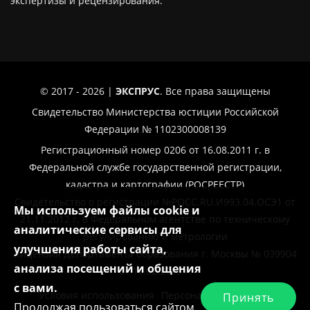
экспертизы и рецензирования.
© 2017 - 2026 |
ЭКСПРУС
. Все права защищены
Свидетельство Министерства юстиции Российской
Федерации № 1102300008139
Регистрационный номер 0206 от 16.08.2011 г. в
Федеральной службе государственной регистрации,
кадастра и картографии (РОСРЕЕСТР)
Свидетельство о регистрации №РОСС.RU.И993.04.ОСЭ1 от
Мы используем файлы cookie и
21.11.2012 г. в Федеральном агентстве по техническому
аналитические сервисы для
регулированию и метрологии
улучшения работы сайта,
Лицензия Департамента образования г. Москвы № 039904
анализа посещений и общения
от 11.02.2019 г.
с вами.
Условия использования
Персональные данные
Принять
Продолжая пользоваться сайтом,