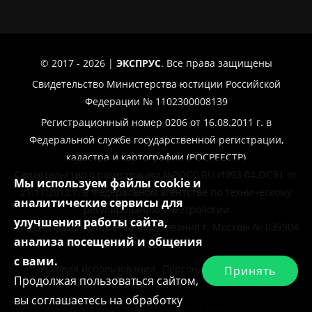
© 2017 - 2026 |
ЭКСПРУС
. Все права защищены
Свидетельство Министерства юстиции Российской
Федерации № 1102300008139
Регистрационный номер 0206 от 16.08.2011 г. в
Федеральной службе государственной регистрации,
кадастра и картографии (РОСРЕЕСТР)
Свидетельство о регистрации №РОСС.RU.И993.04.ОСЭ1 от
Мы используем файлы cookie и
21.11.2012 г. в Федеральном агентстве по техническому
аналитические сервисы для
регулированию и метрологии
улучшения работы сайта,
Лицензия Департамента образования г. Москвы № 039904
анализа посещений и общения
от 11.02.2019 г.
с вами.
Условия использования
Персональные данные
Принять
Продолжая пользоваться сайтом,
вы соглашаетесь на обработку
Адрес: 350004, г. Краснодар, ул. Рашпилевская, 179/1, 6 этаж