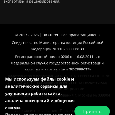
экспертизы и рецензирования.
© 2017 - 2026 |
ЭКСПРУС
. Все права защищены
Свидетельство Министерства юстиции Российской
Федерации № 1102300008139
Регистрационный номер 0206 от 16.08.2011 г. в
Федеральной службе государственной регистрации,
кадастра и картографии (РОСРЕЕСТР)
Свидетельство о регистрации №РОСС.RU.И993.04.ОСЭ1 от
Мы используем файлы cookie и
21.11.2012 г. в Федеральном агентстве по техническому
аналитические сервисы для
регулированию и метрологии
улучшения работы сайта,
Лицензия Департамента образования г. Москвы № 039904
анализа посещений и общения
от 11.02.2019 г.
с вами.
Условия использования
Персональные данные
Принять