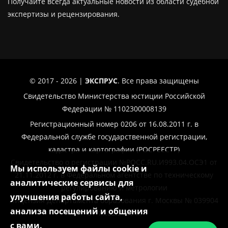
Получайте всегда актуальные новости из области судебной
экспертизы и рецензирования.
© 2017 - 2026 |
ЭКСПРУС
. Все права защищены
Свидетельство Министерства юстиции Российской
Федерации № 1102300008139
Регистрационный номер 0206 от 16.08.2011 г. в
Федеральной службе государственной регистрации,
кадастра и картографии (РОСРЕЕСТР)
Свидетельство о регистрации №РОСС.RU.И993.04.ОСЭ1 от
Мы используем файлы cookie и
21.11.2012 г. в Федеральном агентстве по техническому
аналитические сервисы для
регулированию и метрологии
улучшения работы сайта,
Лицензия Департамента образования г. Москвы № 039904
анализа посещений и общения
от 11.02.2019 г.
с вами.