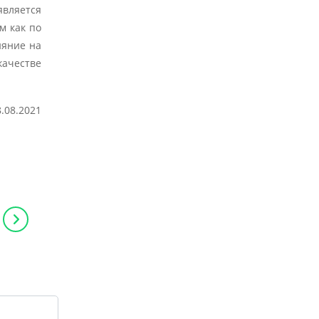
является
м как по
ияние на
качестве
8.08.2021