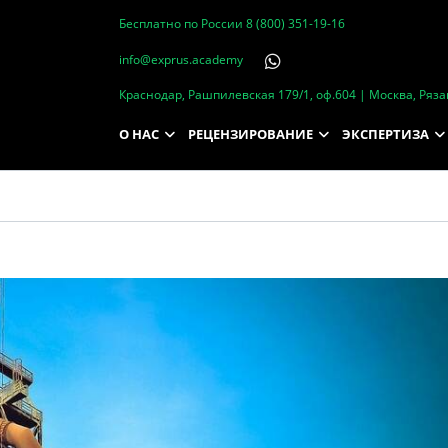
Бесплатно по России
8 (800) 351-19-16
info@exprus.academy
Краснодар, Рашпилевская 179/1, оф.604 | Москва, Рязан
О НАС
РЕЦЕНЗИРОВАНИЕ
ЭКСПЕРТИЗА