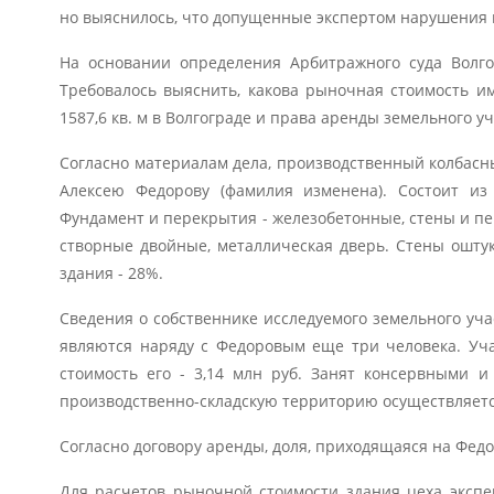
но выяснилось, что допущенные экспертом нарушения 
На основании определения Арбитражного суда Волго
Требовалось выяснить, какова рыночная стоимость и
1587,6 кв. м в Волгограде и права аренды земельного у
Согласно материалам дела, производственный колбасны
Алексею Федорову (фамилия изменена). Состоит из 
Фундамент и перекрытия - железобетонные, стены и пе
створные двойные, металлическая дверь. Стены ошту
здания - 28%.
Сведения о собственнике исследуемого земельного уча
являются наряду с Федоровым еще три человека. Уча
стоимость его - 3,14 млн руб. Занят консервными 
производственно-складскую территорию осуществляетс
Согласно договору аренды, доля, приходящаяся на Федор
Для расчетов рыночной стоимости здания цеха экспе