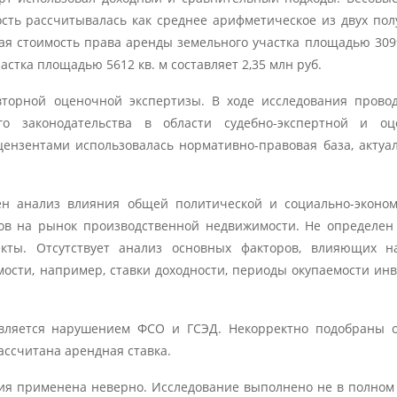
мость рассчитывалась как среднее арифметическое из двух по
ная стоимость права аренды земельного участка площадью 3099
астка площадью 5612 кв. м составляет 2,35 млн руб.
торной оценочной экспертизы. В ходе исследования прово
го законодательства в области судебно-экспертной и оц
цензентами использовалась нормативно-правовая база, актуа
ен анализ влияния общей политической и социально-эконо
ов на рынок производственной недвижимости. Не определен
кты. Отсутствует анализ основных факторов, влияющих на
ости, например, ставки доходности, периоды окупаемости ин
вляется нарушением ФСО и ГСЭД. Некорректно подобраны о
ассчитана арендная ставка.
ния применена неверно. Исследование выполнено не в полном