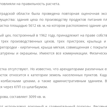
повлияли на правильность расчета.
градской области была проведена повторная оценочная экс
мущества: здания цеха по производству продуктов питания 
частка площадью 5612 кв. м, на котором расположено здание цех
й цех, построенный в 1962 году, принадлежит на праве собст
трех производственных цехов, трех пристроек, крыльца и
регородки - кирпичные, крыша мягкая, совмещенная с покрыти
катурены и окрашены. Имеются все коммуникации. Физическ
стка отсутствуют. Но известно, что арендаторами различных е
сток относится к категории земель населенных пунктов. Кад
и колбасными цехами, а также административным зданием. 
я через КПП со шлагбаумом.
ова, составляет 3099 кв. м.
рт использовал доходный и сравнительный подходы. Весовы