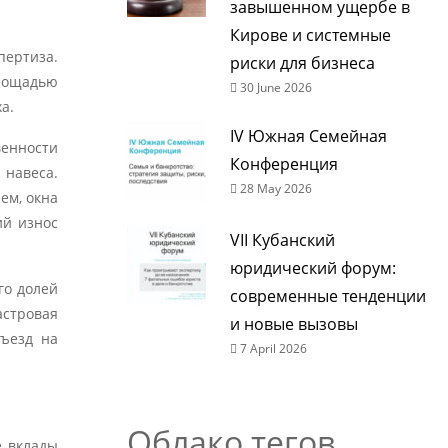
завышенном ущербе в
Кирове и системные
пертиза.
риски для бизнеса
площадью
30 June 2026
а.
IV Южная Семейная
венности
Конференция
 навеса.
28 May 2026
ем, окна
ий износ
VII Кубанский
юридический форум:
го долей
современные тенденции
астровая
и новые вызовы
Въезд на
7 April 2026
Облако тегов
е вклады