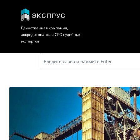
Единственная компания,
аккредитованная СРО судебных
экспертов