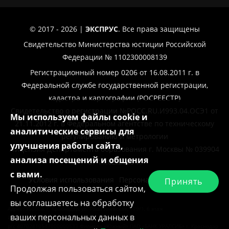
© 2017 - 2026 |
ЭКСПРУС
. Все права защищены
Свидетельство Министерства юстиции Российской
Федерации № 1102300008139
Регистрационный номер 0206 от 16.08.2011 г. в
Федеральной службе государственной регистрации,
кадастра и картографии (РОСРЕЕСТР)
Свидетельство о регистрации №РОСС.RU.И993.04.ОСЭ1 от
Мы используем файлы cookie и
21.11.2012 г. в Федеральном агентстве по техническому
аналитические сервисы для
регулированию и метрологии
улучшения работы сайта,
Лицензия Департамента образования г. Москвы № 039904
анализа посещений и общения
от 11.02.2019 г.
с вами.
Условия использования
Персональные данные
Принять
Продолжая пользоваться сайтом,
вы соглашаетесь на обработку
Адрес: 350004, г. Краснодар, ул. Рашпилевская, 179/1, 6 этаж
ваших персональных данных в
ИНН 2308248350, КПП 230801001
р/с 40702810547000000533 Филиала «Южный» ПАО «БАНК УРАЛСИБ» г. Краснодар