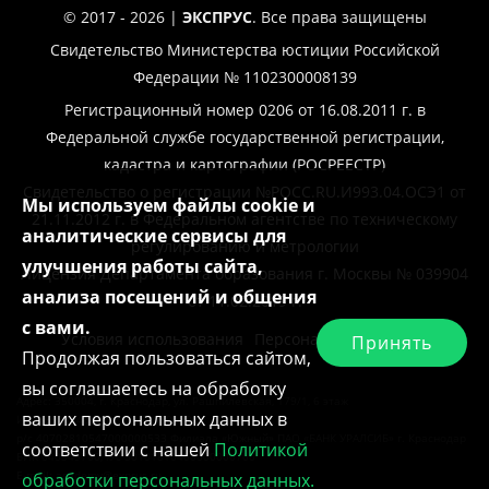
© 2017 - 2026 |
ЭКСПРУС
. Все права защищены
Свидетельство Министерства юстиции Российской
Федерации № 1102300008139
Регистрационный номер 0206 от 16.08.2011 г. в
Федеральной службе государственной регистрации,
кадастра и картографии (РОСРЕЕСТР)
Свидетельство о регистрации №РОСС.RU.И993.04.ОСЭ1 от
Мы используем файлы cookie и
21.11.2012 г. в Федеральном агентстве по техническому
аналитические сервисы для
регулированию и метрологии
улучшения работы сайта,
Лицензия Департамента образования г. Москвы № 039904
анализа посещений и общения
от 11.02.2019 г.
с вами.
Условия использования
Персональные данные
Принять
Продолжая пользоваться сайтом,
вы соглашаетесь на обработку
Адрес: 350004, г. Краснодар, ул. Рашпилевская, 179/1, 6 этаж
ваших персональных данных в
ИНН 2308248350, КПП 230801001
р/с 40702810547000000533 Филиала «Южный» ПАО «БАНК УРАЛСИБ» г. Краснодар
соответствии с нашей
Политикой
БИК 040349700, к/с 30101810400000000700
E-mail: academy@exprus.ru
обработки персональных данных.