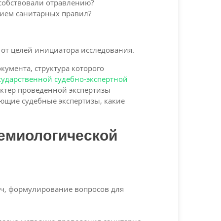
особствовали отравлению?
нием санитарных правил?
 от целей инициатора исследования.
кумента, структура которого
сударственной судебно-экспертной
рактер проведенной экспертизы
ующие судебные экспертизы, какие
емиологической
ач, формулирование вопросов для