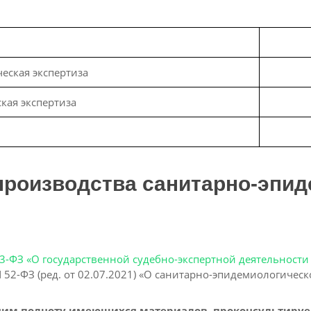
еская экспертиза
кая экспертиза
производства санитарно-эпи
73-ФЗ «О государственной судебно-экспертной деятельност
N 52-ФЗ (ред. от 02.07.2021) «О санитарно-эпидемиологиче
еним полноту имеющихся материалов, проконсультиру