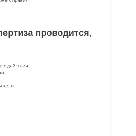
рных правил.
пертиза проводится,
воздействия.
ий.
ьности.
: