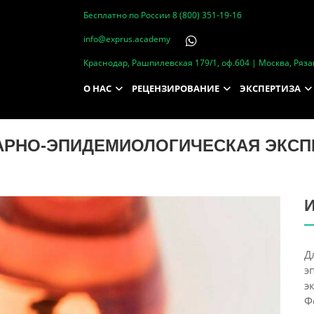
Бесплатно по России
8 (800) 351-19-16
info@exprus.academy
Краснодар, Рашпилевская 179/1, оф.604 | Москва, Рязан
О НАС
РЕЦЕНЗИРОВАНИЕ
ЭКСПЕРТИЗА
АРНО-ЭПИДЕМИОЛОГИЧЕСКАЯ ЭКСП
И
Д
э
э
Ф