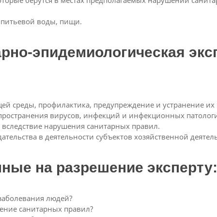
оторые берутся в местах предполагаемых нарушений санита
 питьевой воды, пищи.
рно-эпидемиологическая экс
й среды, профилактика, предупреждение и устранение их 
ространения вирусов, инфекций и инфекционных патолог
вследствие нарушения санитарных правил.
тельства в деятельности субъектов хозяйственной деятел
ные на разрешение эксперту
 заболевания людей?
дение санитарных правил?