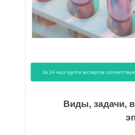
За 24 часа группа экспертов соответст
Виды, задачи, 
э