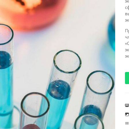
э
с
в
э
П
ч
«
э
э