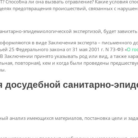
Т? Способна ли она вызвать отравление? Какие условия сп
целях предотвращения происшествий, связанных с наруше
нитарно-эпидемиологической экспертизой, будет зависеть
оформляются в виде Заключения эксперта – письменного до
ьей 25 Федерального закона от 31 мая 2001 г. N 73-ФЗ «
О го
. В Заключении принято указывать род или вид, а также ха
льная, повторная), кем и когда были проведены предшеств
ны.
я досудебной санитарно-эпид
ный анализ имеющихся материалов, постановка цели и зад