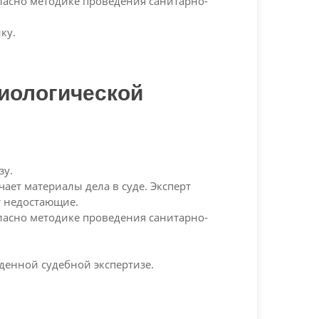
ласно методике проведения санитарно-
ку.
иологической
зу.
ает материалы дела в суде. Эксперт
т недостающие.
ласно методике проведения санитарно-
еденной судебной экспертизе.