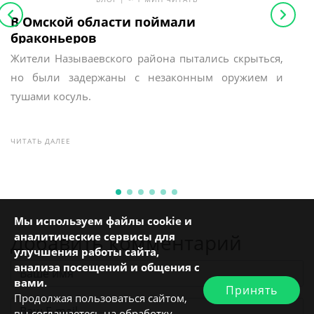
В Омской области поймали
ИИ
браконьеров
бы
Жители Называевского района пытались скрыться,
CS
но были задержаны с незаконным оружием и
ра
тушами косуль.
ин
би
ЧИТАТЬ ДАЛЕЕ
ЧИТ
Мы используем файлы cookie и
Добавить комментарий
аналитические сервисы для
улучшения работы сайта,
анализа посещений и общения с
вами.
Принять
Продолжая пользоваться сайтом,
вы соглашаетесь на обработку