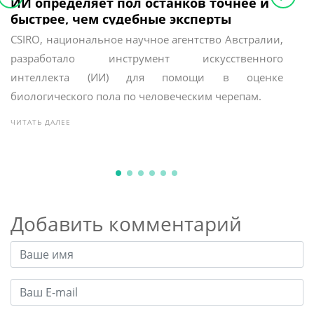
ИИ определяет пол останков точнее и
В 
быстрее, чем судебные эксперты
бр
че
CSIRO, национальное научное агентство Австралии,
В 
разработало инструмент искусственного
со
интеллекта (ИИ) для помощи в оценке
кр
биологического пола по человеческим черепам.
чт
не
ЧИТАТЬ ДАЛЕЕ
ЧИТ
рес
Добавить комментарий