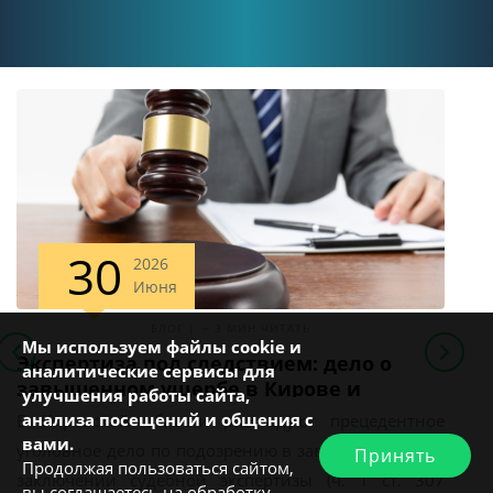
30
2026
Июня
БЛОГ | ∽ 3 МИН ЧИТАТЬ
Мы используем файлы cookie и
Экспертиза под следствием: дело о
IV
аналитические сервисы для
завышенном ущербе в Кирове и
улучшения работы сайта,
системные риски для бизнеса
анализа посещений и общения с
В Кировской области расследуют прецедентное
IV
вами.
уголовное дело по подозрению в заведомо ложном
ба
Принять
Продолжая пользоваться сайтом,
заключении судебной экспертизы (ч. 1 ст. 307
по
вы соглашаетесь на обработку