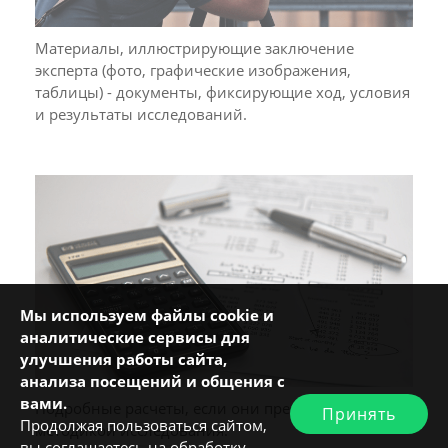
Материалы, иллюстрирующие заключение
эксперта (фото, графические изображения,
таблицы) - документы, фиксирующие ход, условия
и результаты исследований.
Мы используем файлы cookie и
аналитические сервисы для
улучшения работы сайта,
анализа посещений и общения с
вами.
Подробные расчеты, если они предусмотрены
Принять
Продолжая пользоваться сайтом,
методикой исследования.
вы соглашаетесь на обработку