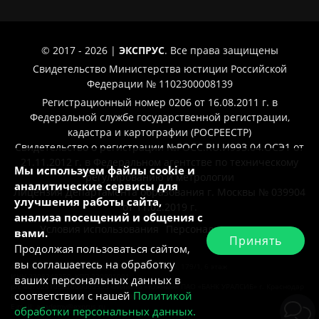
© 2017 - 2026 |
ЭКСПРУС
. Все права защищены
Свидетельство Министерства юстиции Российской
Федерации № 1102300008139
Регистрационный номер 0206 от 16.08.2011 г. в
Федеральной службе государственной регистрации,
кадастра и картографии (РОСРЕЕСТР)
Свидетельство о регистрации №РОСС.RU.И993.04.ОСЭ1 от
21.11.2012 г. в Федеральном агентстве по техническому
Мы используем файлы cookie и
регулированию и метрологии
аналитические сервисы для
Лицензия Департамента образования г. Москвы № 039904
улучшения работы сайта,
от 11.02.2019 г.
анализа посещений и общения с
Условия использования
Персональные данные
вами.
Принять
Продолжая пользоваться сайтом,
вы соглашаетесь на обработку
Адрес: 350004, г. Краснодар, ул. Рашпилевская, 179/1, 6 этаж
ИНН 2308248350, КПП 230801001
ваших персональных данных в
р/с 40702810547000000533 Филиала «Южный» ПАО «БАНК УРАЛСИБ» г. Краснодар
соответствии с нашей
Политикой
БИК 040349700, к/с 30101810400000000700
E-mail: academy@exprus.ru
обработки персональных данных.