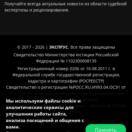
Получайте всегда актуальные новости из области судебной
экспертизы и рецензирования.
© 2017 - 2026 |
ЭКСПРУС
. Все права защищены
Свидетельство Министерства юстиции Российской
Федерации № 1102300008139
Регистрационный номер 0206 от 16.08.2011 г. в
Федеральной службе государственной регистрации,
кадастра и картографии (РОСРЕЕСТР)
Свидетельство о регистрации №РОСС.RU.И993.04.ОСЭ1 от
21.11.2012 г. в Федеральном агентстве по техническому
регулированию и метрологии
Мы используем файлы cookie и
Лицензия Департамента образования г. Москвы № 039904
аналитические сервисы для
от 11.02.2019 г.
улучшения работы сайта,
анализа посещений и общения с
Условия использования
Персональные данные
вами.
Принять