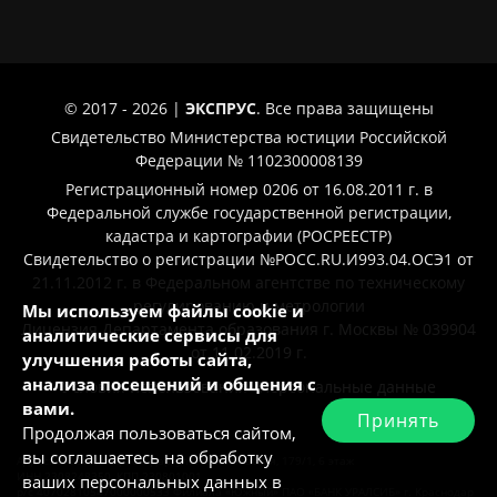
© 2017 - 2026 |
ЭКСПРУС
. Все права защищены
Свидетельство Министерства юстиции Российской
Федерации № 1102300008139
Регистрационный номер 0206 от 16.08.2011 г. в
Федеральной службе государственной регистрации,
кадастра и картографии (РОСРЕЕСТР)
Свидетельство о регистрации №РОСС.RU.И993.04.ОСЭ1 от
21.11.2012 г. в Федеральном агентстве по техническому
регулированию и метрологии
Мы используем файлы cookie и
Лицензия Департамента образования г. Москвы № 039904
аналитические сервисы для
от 11.02.2019 г.
улучшения работы сайта,
анализа посещений и общения с
Условия использования
Персональные данные
вами.
Принять
Продолжая пользоваться сайтом,
вы соглашаетесь на обработку
Адрес: 350004, г. Краснодар, ул. Рашпилевская, 179/1, 6 этаж
ИНН 2308248350, КПП 230801001
ваших персональных данных в
р/с 40702810547000000533 Филиала «Южный» ПАО «БАНК УРАЛСИБ» г. Краснодар