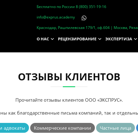
Бесплатно по России
8 (800) 351-19-16
info@exprus.academy
Краснодар, Рашпилевская 179/1, оф.604 | Москва, Рязан
О НАС
РЕЦЕНЗИРОВАНИЕ
ЭКСПЕРТИЗА
ОТЗЫВЫ КЛИЕНТОВ
Прочитайте отзывы клиентов ООО «ЭКСПРУС».
аны как благодарственные письма компаний, так и отдельн
и адвокаты
Коммерческие компании
Частные лица