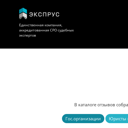
Единственная компания,
аккредитованная СРО судебных
экспертов
В каталоге отзывов собр
Гос.организации
Юристы 