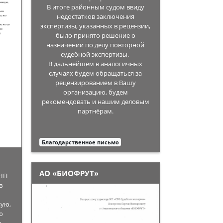
В итоге районным судом ввиду
недостатков заключения
экспертизы, указанных в рецензии,
было принято решение о
назначении по делу повторной
судебной экспертизы.
В дальнейшем в аналогичных
случаях будем обращаться за
рецензированием в Вашу
организацию, будем
рекомендовать и нашим деловым
партнёрам.
Благодарственное письмо
АО «БИОФРУТ»
 НП
в
ю
ную,
ю