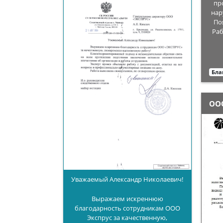
пр
нар
По
Раб
Бла
ОО
Уважаемый Александр Николаевич!
Выражаем искреннюю
благодарность сотрудникам ООО
Экспрус за качественную,