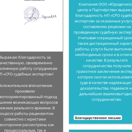
Компания ООО «Юридическ
центр и Партнёрства» выраж
благодарность НП «СРО суде
экспертов» за оказанные услуг
составлению рецензии на
проведенную судебную эксперт
Учитывая сокращенный срок,
также дистанционный харак
работы, услуги были выполне
необходимые сроки и в отли
Выражаю благодарность за
качестве. В результате
ачественную, своевременно
сотрудничества получили
олненную работу сотрудникам
грамотное заключение экспер
П «СРО судебных экспертов»!
которое смогли использоват
суде в качестве надлежащег
Положительное впечатление
доказательства. Надеемся н
произвели
дальнейшее взаимовыгодн
ентоориентированный подход
сотрудничество.
ешение возникающих вопросов
режиме реального времени. В
роцессе работы рецензентом
Благодарственное письмо
совместно с юристами
есоторонне рассмотрены как
процессуальные, так и