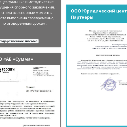
оцессуальные и методические
ушения спорного заключения.
ООО Юридический цент
яснили все спорные моменты.
Партнеры
ота выполнена своевременно,
по оговоренным срокам.
годарственное письмо
О «АБ «Сумма»