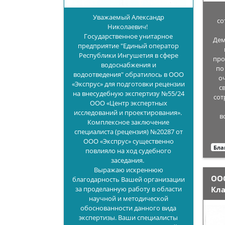
Уважаемый Александр
со
Николаевич!
Государственное унитарное
Дем
предприятие "Единый оператор
Республики Ингушетия в сфере
про
водоснабжения и
по
водоотведения" обратилось в ООО
о
«Экспрус» для подготовки рецензии
с
на внесудебную экспертизу №55/24
сот
ООО «Центр экспертных
исследований и проектирования».
в
Комплексное заключение
специалиста (рецензия) №20287 от
ООО «Экспрус» существенно
Бла
повлияло на ход судебного
заседания.
Выражаю искреннюю
ОО
благодарность Вашей организации
за проделанную работу в области
Кл
научной и методической
обоснованности данного вида
экспертизы. Ваши специалисты