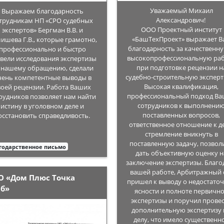
Уважаемый Михаил
Выражаем благодарность
Александрович!
трудникам НП «СРО судебных
ООО Проектный институт
экспертов» Бергман В.В. и
«БашТехПроект» выражает В
ишева Г.В., которые грамотно,
благодарность за качественн
профессионально и быстро
высокопрофессиональную ра
вели исследования экспертизы
при подготовке рецензии н
 нашему обращению, сделали
судебно-строительную эксперт
чень компетентные выводы в
Высокая квалификация,
воей рецензии. Работа Ваших
профессиональный подход В
рудников позволяет нам найти
сотрудников к выполнени
истину в уголовном деле и
поставленных вопросов,
осстановить справедливость.
ответственное отношение к де
стремление вникнуть в
поставленную задачу, позвол
годарственное письмо
дать объективную оценку н
заключение экспертизы. Благо
вашей работе, Арбитражный 
О «Дом Плюс Точка
пришел к выводу о недостато
аб»
ясности и полноте первичн
экспертизы и поручил прове
дополнительную экспертизу
делу, что имело существенн