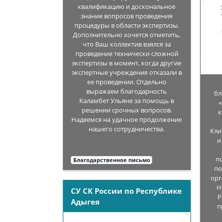
квалификацию и доскональное
знание вопросов проведения
процедуры в области экспертизы.
Дополнительно хочется отметить,
что Ваш коллектив взялся за
проведение технически сложной
экспертизы в момент, когда другие
экспертные учреждения отказали в
ее проведении. Отдельно
выражаем благодарность
бл
Каламбет Ульяне за помощь в
решении срочных вопросов.
к
Надеемся на удачное продолжение
нашего сотрудничества.
Кли
и
п
Благодарственное письмо
по
орг
Н
СУ СК России по Республике
Р
Адыгея
п