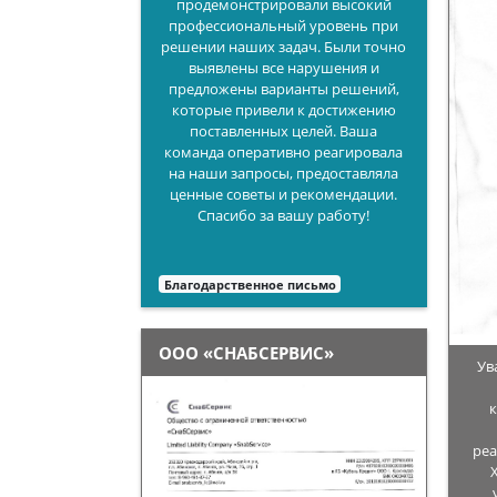
продемонстрировали высокий
профессиональный уровень при
решении наших задач. Были точно
выявлены все нарушения и
предложены варианты решений,
которые привели к достижению
поставленных целей. Ваша
команда оперативно реагировала
на наши запросы, предоставляла
ценные советы и рекомендации.
Спасибо за вашу работу!
Благодарственное письмо
ООО «СНАБСЕРВИС»
Ув
реа