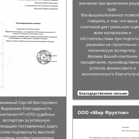
значение при вынесении реш
суда.
Все вышеизложенное позвол
говорить о том, что ваша
компания дает реальную оце
всем материалам и
обстоятельствам при подгото
рецензии на строительно-­
техническую экспертизу.
Желаем Вашей компании
процветания, производствен
успехов, финансового и
экономического благополуч
Благодарственное письмо
ажаемый Сергей Викторович!
Выражаем благодарность
ООО «Мир Фруктов»
компании НП «СРО судебных
экспертов» за успешную
лизацию поставленных задач.
Хотим подчеркнуть высокий
уровень профессионализма