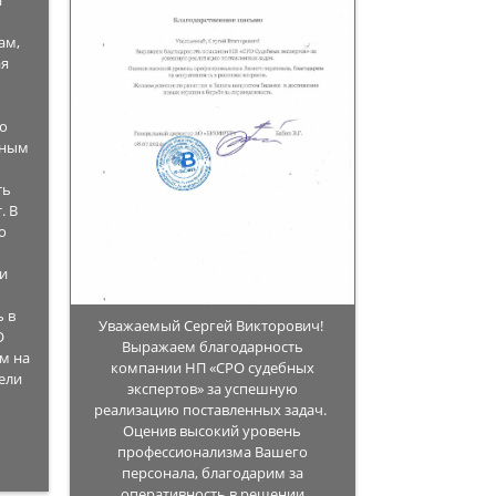
и
ам,
ая
но
бным
ть
. В
о
о
 и
 в
Уважаемый Сергей Викторович!
О
Выражаем благодарность
м на
компании НП «СРО судебных
ели
экспертов» за успешную
реализацию поставленных задач.
Оценив высокий уровень
профессионализма Вашего
персонала, благодарим за
оперативность в решении