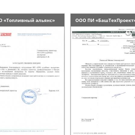
О «Топливный альянс»
ООО ПИ «БашТехПроект