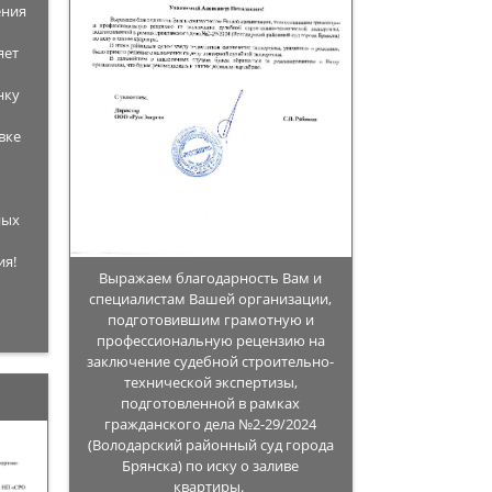
ения
яет
нку
вке
ных
ия!
Выражаем благодарность Вам и
специалистам Вашей организации,
подготовившим грамотную и
профессиональную рецензию на
заключение судебной строительно-
технической экспертизы,
подготовленной в рамках
гражданского дела №2-29/2024
(Володарский районный суд города
Брянска) по иску о заливе
квартиры.