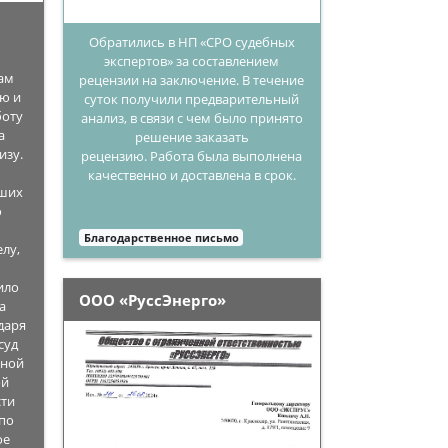
Обратились в НП «СРО судебных
экспертов» за составлением
ам
рецензии на заключение. В течение
ую и
суток получили предварительный
боту
анализ, в связи с чем было принято
а
решение заказать
изу.
рецензию. Работа была выполнена
качественно и доставлена в срок.
аших
ю
Благодарственное письмо
лу,
ило
ООО «РуссЭнерго»
а
даря
суд
чной
ой
сти
 по
ое