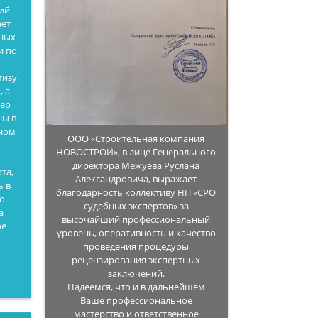
ий
ает
бных
и по
изу.
 а
тер
ны в
чном
ООО «Строительная компания
НОВОСТРОЙ», в лице Генерального
директора Межуева Руслана
та,
Александровича, выражает
ь в
благодарность коллективу НП «СРО
о
судебных экспертов» за
а
высочайший профессиональный
ое
уровень, оперативность и качество
проведения процедуры
рецензирования экспертных
заключений.
Надеемся, что и в дальнейшем
Ваше профессиональное
мастерство и ответственное