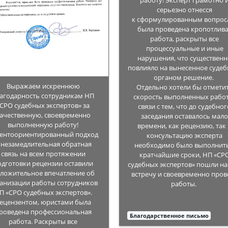
работу! Эксперт грамотно 
серьезно отнесся
к сформулированным вопрос
была проведена кропотлив
работа, раскрыты все
процессуальные и иные
нарушения, что существен
повлияло на вынесенное суде
органом решение.
Выражаем искреннюю
Отдельно хотели бы отмети
агодарность сотрудникам НП
скорость выполненных работ
«СРО судебных экспертов» за
связи с тем, что до судебног
ачественную, своевременно
заседания оставалось мал
выполненную работу!
времени, как рецензию, так
ентоориентированный подход
консультацию эксперта
 незамедлительная обратная
необходимо было выполнить
связь на всем протяжении
кратчайшие сроки, НП «СР
одготовки рецензии оставили
судебных экспертов» пошли на
ложительное впечатление об
встречу и своевременно пров
анизации работы сотрудников
работы.
П «СРО судебных экспертов».
ецензентом, юристами была
роведена профессиональная
Благодарственное письмо
работа. Раскрыты все