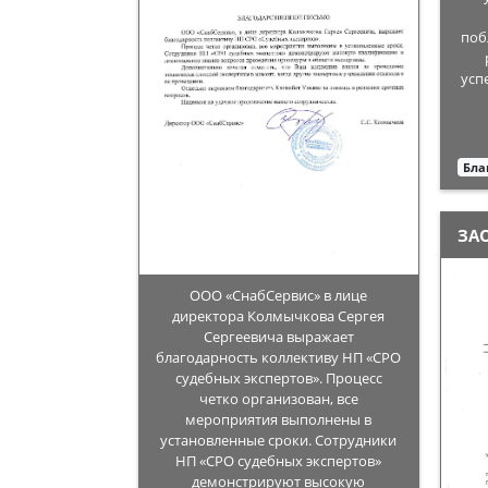
поб
усп
Бла
ЗА
ООО «СнабСервис» в лице
директора Колмычкова Сергея
Сергеевича выражает
благодарность коллективу НП «СРО
судебных экспертов». Процесс
четко организован, все
мероприятия выполнены в
установленные сроки. Сотрудники
НП «СРО судебных экспертов»
демонстрируют высокую