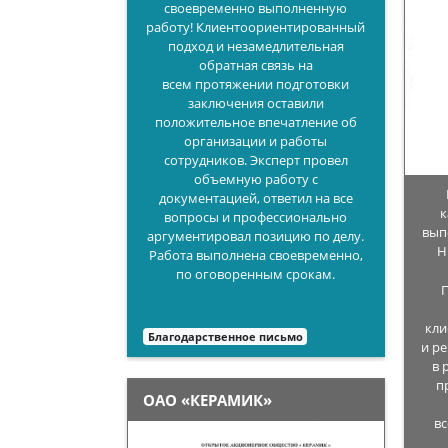
своевременно выполненную
работу! Клиентоориентированный
подход и незамедлительная
обратная связь на
всем протяжении подготовки
заключения оставили
положительное впечатление об
организации и работы
сотрудников. Эксперт провел
объемную работу с
документацией, ответил на все
к
вопросы и профессионально
вып
аргументировал позицию по делу.
Н
Работа выполнена своевременно,
по оговоренным срокам.
кли
Благодарственное письмо
и р
в 
п
ОАО «КЕРАМИК»
вс