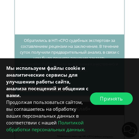
Обратились в НП «СРО судебных экспертов» за
составлением рецензии на заключение. В течение
суток получили предварительный анализ, в связи с
чем было принято решение заказать
рецензию. Работа была выполнена качественно и
Мы используем файлы cookie и
доставлена в срок.
аналитические сервисы для
улучшения работы сайта,
анализа посещений и общения с
Благодарственное письмо
вами.
Принять
Продолжая пользоваться сайтом,
ООО «Дом Плюс Точка Клаб»
вы соглашаетесь на обработку
ваших персональных данных в
соответствии с нашей
Политикой
обработки персональных данных.