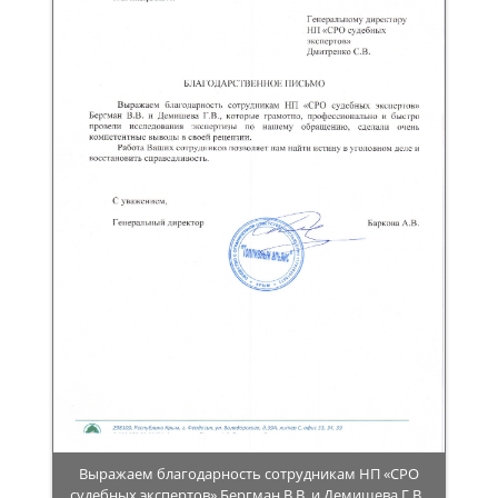
Выражаем благодарность сотрудникам НП «СРО
судебных экспертов» Бергман В.В. и Демишева Г.В.,