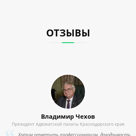
ОТЗЫВЫ
р
в
Владимир Чехов
ой
Президент Адвокатской палаты Краснодарского края
о
Хотим отметить профессионализм, доходчивость